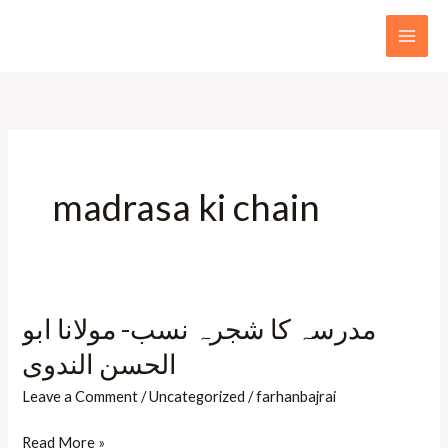
Skip
to
content
madrasa ki chain
مدرسہ کا شجرہ نسب- مولانا ابو
مدرسہ
کا
الحسن الندوی
شجرہ
Leave a Comment
/
Uncategorized
/
farhanbajrai
نسب-
مولانا
Read More »